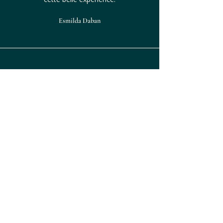
Esmilda Daban
"Un de mes restaurant coup de coeur
à Montréal. Le service est toujours
impeccable, la nourriture est
excellente et les cocktails sont très
bons. L'ambiance est parfaite pour un
bon souper en amoureux et entre
amis. J'adore."
Katherine Gingras